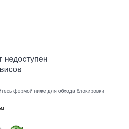
т недоступен
рвисов
йтесь формой ниже для обхода блокировки
ом