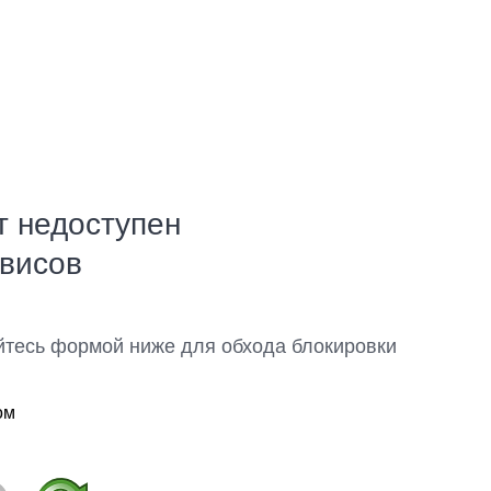
т недоступен
рвисов
йтесь формой ниже для обхода блокировки
ом