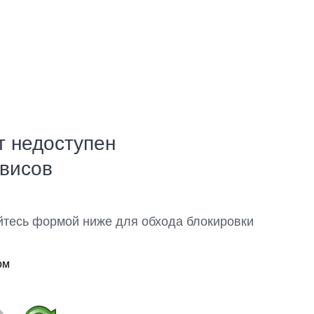
т недоступен
рвисов
йтесь формой ниже для обхода блокировки
ом