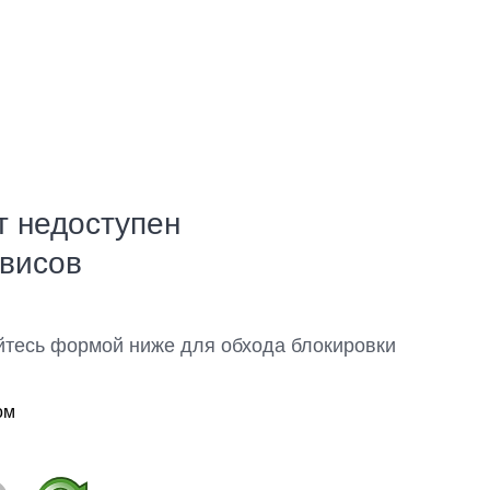
т недоступен
рвисов
йтесь формой ниже для обхода блокировки
ом